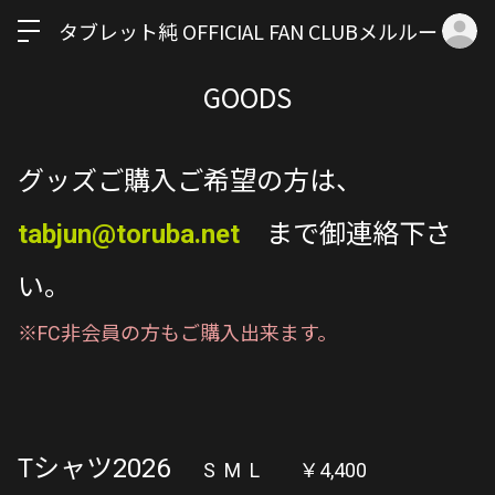
ロ
タブレット純 OFFICIAL FAN CLUBメルルーサ
GOODS
グッズご購入ご希望の方は、
tabjun@toruba.net
まで御連絡下さ
い。
※FC非会員の方もご購入出来ます。
Tシャツ2026
S M L ￥4,400