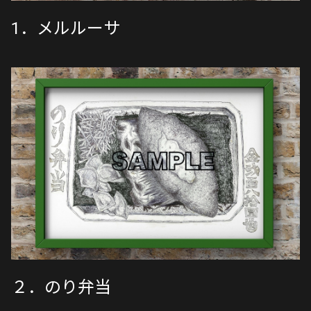
1．メルルーサ
２．のり弁当