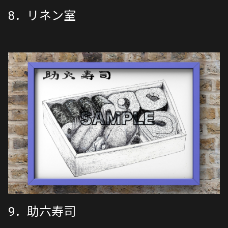
8．リネン室
9．助六寿司