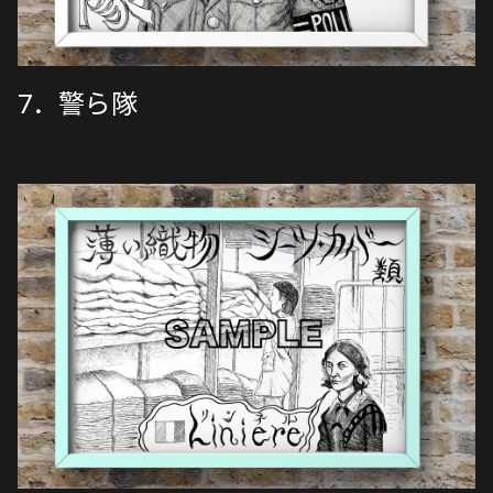
7．警ら隊