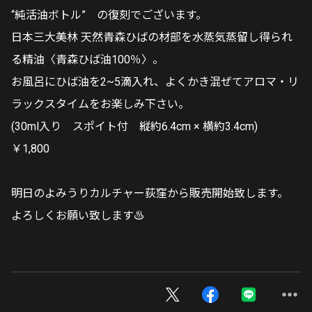
“純活油ボトル” の復刻でございます。
日本三大美林 天然青森ひばの材部を水蒸気蒸留し得られ
る精油〈青森ひば油100％〉。
お風呂にひば油を2~5滴入れ、よくかき混ぜてアロマ・リ
ラックスタイムをお楽しみ下さい。
(30ml入り スポイト付 縦約6.4cm × 横約3.4cm)
￥1,800
明日のよみうりカルチャー荻窪から販売開始致します。
よろしくお願い致します♨