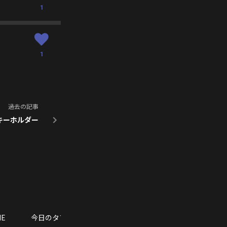
1
1
過去の記事
キーホルダー
IE
今日のタブ純・今日の一曲
GALLERY
SCHEDU