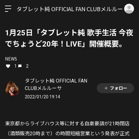
ロ
タブレット純 OFFICIAL FAN CLUBメルルーサ
1月25日「タブレット純 歌手生活 今夜
でちょうど20年！LIVE」開催概要。
NEWS
1
2
タブレット純 OFFICIAL FAN
CLUBメルルーサ
フォロー
2022/01/20 19:14
東京都からライブハウス等に対する自粛要請が
21
時閉店
（酒類販売
20
時まで）の時間短縮営業という発表が正式